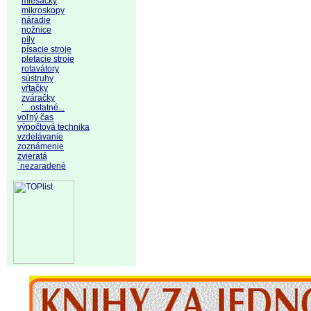
miešačky
mikroskopy
náradie
nožnice
píly
písacie stroje
pletacie stroje
rotavátory
sústruhy
vŕtačky
zváračky
˙...ostatné...
voľný čas
výpočtová technika
vzdelávanie
zoznámenie
zvieratá
˙nezaradené