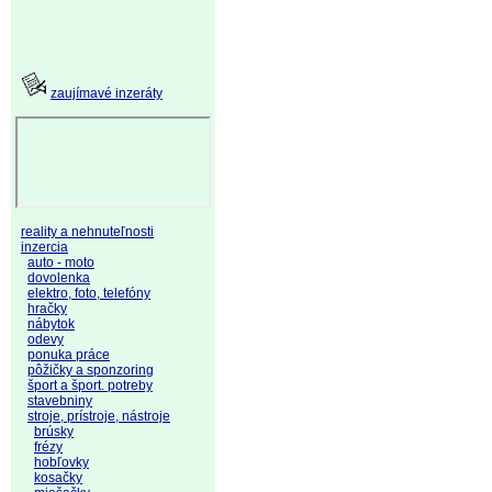
zaujímavé inzeráty
reality a nehnuteľnosti
inzercia
auto - moto
dovolenka
elektro, foto, telefóny
hračky
nábytok
odevy
ponuka práce
pôžičky a sponzoring
šport a šport. potreby
stavebniny
stroje, prístroje, nástroje
brúsky
frézy
hobľovky
kosačky