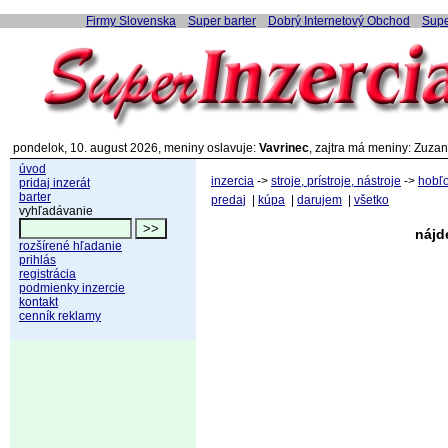
Firmy Slovenska
Super barter
Dobrý Internetový Obchod
Supe
pondelok, 10. august 2026, meniny oslavuje:
Vavrinec
, zajtra má meniny: Zuzan
úvod
inzercia
->
stroje, prístroje, nástroje
->
hobľ
pridaj inzerát
barter
predaj
|
kúpa
|
darujem
|
všetko
vyhľadávanie
nájd
rozšírené hľadanie
prihlás
registrácia
podmienky inzercie
kontakt
cenník reklamy