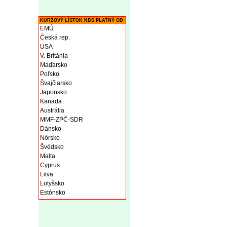
KURZOVÝ LÍSTOK NBS PLATNÝ OD
EMÚ
Česká rep.
USA
V. Británia
Maďarsko
Poľsko
Švajčiarsko
Japonsko
Kanada
Austrália
MMF-ZPČ-SDR
Dánsko
Nórsko
Švédsko
Malta
Cyprus
Litva
Lotyšsko
Estónsko