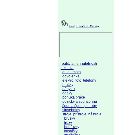
zaujímavé inzeráty
reality a nehnuteľnosti
inzercia
auto - moto
dovolenka
elektro, foto, telefóny
hračky
nábytok
odevy
ponuka práce
pôžičky a sponzoring
šport a šport. potreby
stavebniny
stroje, prístroje, nástroje
brúsky
frézy
hobľovky
kosačky