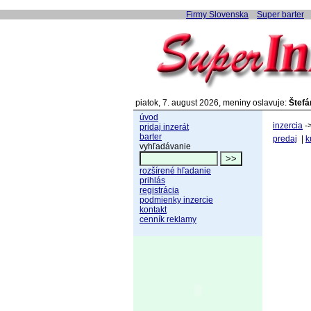
Firmy Slovenska
Super barter
piatok, 7. august 2026, meniny oslavuje:
Štefá
úvod
inzercia
-
pridaj inzerát
barter
predaj
|
k
vyhľadávanie
rozšírené hľadanie
prihlás
registrácia
podmienky inzercie
kontakt
cenník reklamy