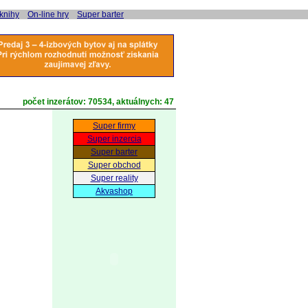
 knihy
On-line hry
Super barter
počet inzerátov:
70534
, aktuálnych:
47
Super firmy
Super inzercia
Super barter
Super obchod
Super reality
Akvashop