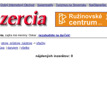
Dobrý Internetový Obchod
Superreality
Turizmus na Slovensku
Najčítanejšie
nia
, zajtra má meniny: Oskar ,
nezabudnite na darček!
>
stroje, prístroje, nástroje
->
vŕtačky
úpa
|
darujem
|
všetko
nájdených inzerátov: 0