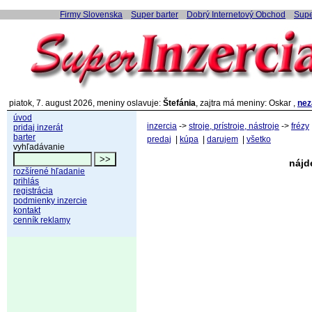
Firmy Slovenska
Super barter
Dobrý Internetový Obchod
Supe
piatok, 7. august 2026, meniny oslavuje:
Štefánia
, zajtra má meniny: Oskar ,
nez
úvod
inzercia
->
stroje, prístroje, nástroje
->
frézy
pridaj inzerát
barter
predaj
|
kúpa
|
darujem
|
všetko
vyhľadávanie
nájd
rozšírené hľadanie
prihlás
registrácia
podmienky inzercie
kontakt
cenník reklamy