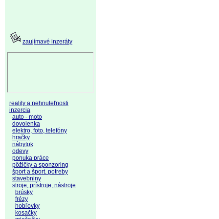
zaujímavé inzeráty
reality a nehnuteľnosti
inzercia
auto - moto
dovolenka
elektro, foto, telefóny
hračky
nábytok
odevy
ponuka práce
pôžičky a sponzoring
šport a šport. potreby
stavebniny
stroje, prístroje, nástroje
brúsky
frézy
hobľovky
kosačky