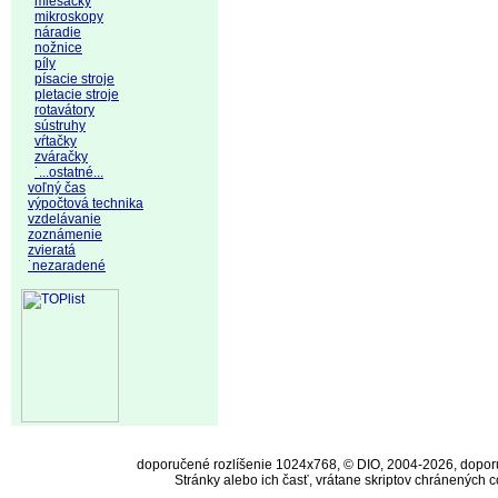
miešačky
mikroskopy
náradie
nožnice
píly
písacie stroje
pletacie stroje
rotavátory
sústruhy
vŕtačky
zváračky
˙...ostatné...
voľný čas
výpočtová technika
vzdelávanie
zoznámenie
zvieratá
˙nezaradené
doporučené rozlíšenie 1024x768, © DIO, 2004-2026, doporuč
Stránky alebo ich časť, vrátane skriptov chránených 