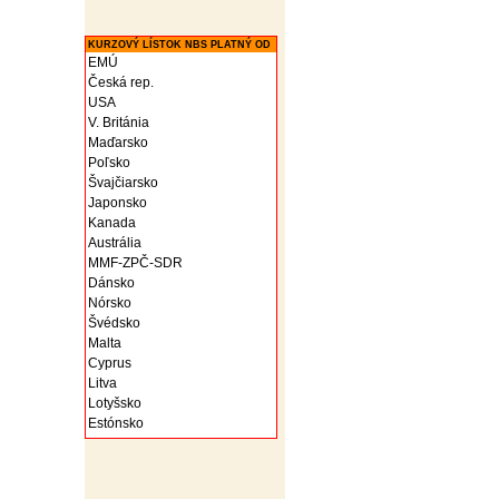
KURZOVÝ LÍSTOK NBS PLATNÝ OD
EMÚ
Česká rep.
USA
V. Británia
Maďarsko
Poľsko
Švajčiarsko
Japonsko
Kanada
Austrália
MMF-ZPČ-SDR
Dánsko
Nórsko
Švédsko
Malta
Cyprus
Litva
Lotyšsko
Estónsko