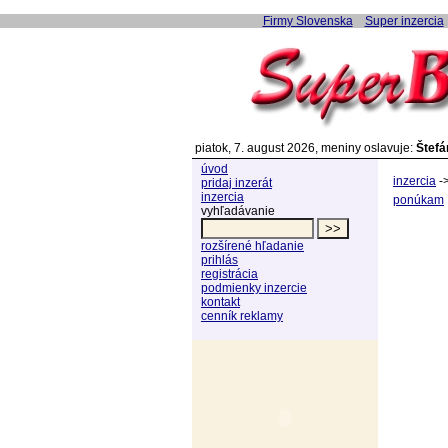
Firmy Slovenska
Super inzercia
piatok, 7. august 2026, meniny oslavuje:
Štefá
úvod
inzercia
-
pridaj inzerát
inzercia
ponúkam
vyhľadávanie
rozšírené hľadanie
prihlás
registrácia
podmienky inzercie
kontakt
cenník reklamy