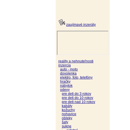
zaujímavé inzeráty
reality a nehnuteľnosti
inzercia
auto - moto
dovolenka
elektro, foto, telefóny
hračky
nábytok
odevy
pre deti do 3 rokov
pre deti do 10 rokov
pre deti nad 10 rokov
kabáty
kožuchy
nohavice
obleky
šaty
sukne