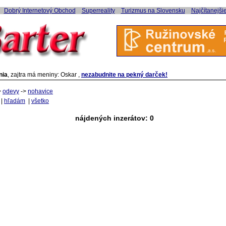
Dobrý Internetový Obchod
Superreality
Turizmus na Slovensku
Najčítanejši
nia
, zajtra má meniny: Oskar ,
nezabudnite na pekný darček!
>
odevy
->
nohavice
|
hľadám
|
všetko
nájdených inzerátov: 0