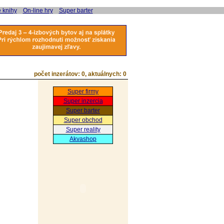
e knihy
On-line hry
Super barter
počet inzerátov:
0
, aktuálnych:
0
Super firmy
Super inzercia
Super barter
Super obchod
Super reality
Akvashop