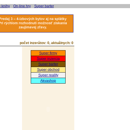
e knihy
On-line hry
Super barter
počet inzerátov:
0
, aktuálnych:
0
Super firmy
Super inzercia
Super barter
Super obchod
Super reality
Akvashop