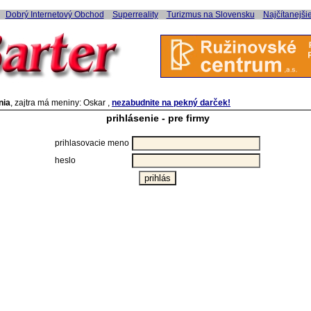
Dobrý Internetový Obchod
Superreality
Turizmus na Slovensku
Najčítanejši
nia
, zajtra má meniny: Oskar ,
nezabudnite na pekný darček!
prihlásenie - pre firmy
prihlasovacie meno
heslo