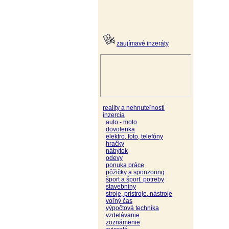
zaujímavé inzeráty
reality a nehnuteľnosti
inzercia
auto - moto
dovolenka
elektro, foto, telefóny
hračky
nábytok
odevy
ponuka práce
pôžičky a sponzoring
šport a šport. potreby
stavebniny
stroje, prístroje, nástroje
voľný čas
výpočtová technika
vzdelávanie
zoznámenie