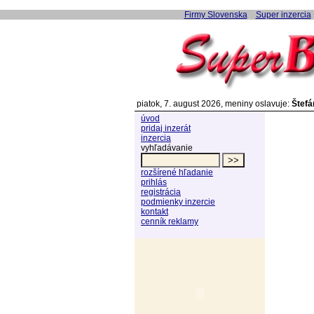
Firmy Slovenska
Super inzercia
piatok, 7. august 2026, meniny oslavuje:
Štefá
úvod
pridaj inzerát
inzercia
vyhľadávanie
rozšírené hľadanie
prihlás
registrácia
podmienky inzercie
kontakt
cenník reklamy