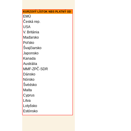
KURZOVÝ LÍSTOK NBS PLATNÝ OD
EMÚ
Česká rep.
USA
V. Británia
Maďarsko
Poľsko
Švajčiarsko
Japonsko
Kanada
Austrália
MMF-ZPČ-SDR
Dánsko
Nórsko
Švédsko
Malta
Cyprus
Litva
Lotyšsko
Estónsko