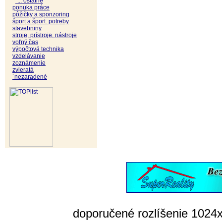
˙... ostatné
ponuka práce
pôžičky a sponzoring
šport a šport. potreby
stavebniny
stroje, prístroje, nástroje
voľný čas
výpočtová technika
vzdelávanie
zoznámenie
zvieratá
˙nezaradené
doporučené rozlíšenie 1024