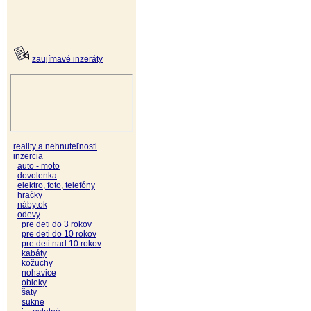
zaujímavé inzeráty
reality a nehnuteľnosti
inzercia
auto - moto
dovolenka
elektro, foto, telefóny
hračky
nábytok
odevy
pre deti do 3 rokov
pre deti do 10 rokov
pre deti nad 10 rokov
kabáty
kožuchy
nohavice
obleky
šaty
sukne