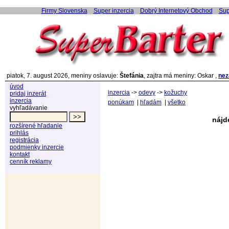
Firmy Slovenska
Super inzercia
Dobrý Internetový Obchod
Sup
piatok, 7. august 2026, meniny oslavuje:
Štefánia
, zajtra má meniny: Oskar ,
nez
úvod
inzercia
->
odevy
->
kožuchy
pridaj inzerát
inzercia
ponúkam
|
hľadám
|
všetko
vyhľadávanie
nájd
rozšírené hľadanie
prihlás
registrácia
podmienky inzercie
kontakt
cenník reklamy