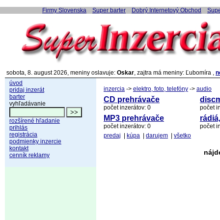
Firmy Slovenska
Super barter
Dobrý Internetový Obchod
Supe
sobota, 8. august 2026, meniny oslavuje:
Oskar
, zajtra má meniny: Ľubomíra ,
n
úvod
inzercia
->
elektro, foto, telefóny
->
audio
pridaj inzerát
barter
CD prehrávače
disc
vyhľadávanie
počet inzerátov: 0
počet i
MP3 prehrávače
rádiá
rozšírené hľadanie
počet inzerátov: 0
počet i
prihlás
registrácia
predaj
|
kúpa
|
darujem
|
všetko
podmienky inzercie
kontakt
nájd
cenník reklamy