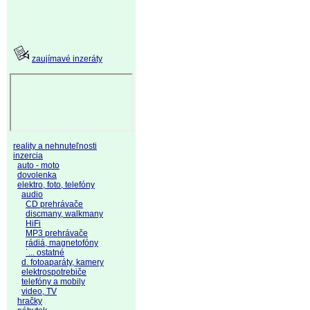
zaujímavé inzeráty
reality a nehnuteľnosti
inzercia
auto - moto
dovolenka
elektro, foto, telefóny
audio
CD prehrávače
discmany, walkmany
HiFi
MP3 prehrávače
rádiá, magnetofóny
˙... ostatné
d. fotoaparáty, kamery
elektrospotrebiče
telefóny a mobily
video, TV
hračky