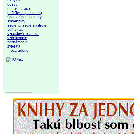
nábytok
odevy
ponuka práce
pôžičky a sponzoring
šport a šport. potreby
stavebniny
stroje, prístroje, nástroje
voľný čas
výpočtová technika
vzdelávanie
zoznámenie
zvieratá
˙nezaradené