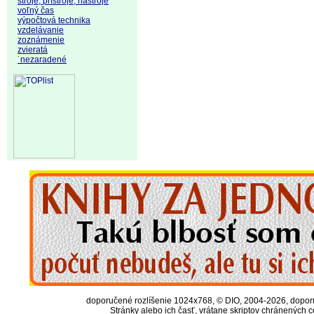
stroje, prístroje, nástroje
voľný čas
výpočtová technika
vzdelávanie
zoznámenie
zvieratá
˙nezaradené
doporučené rozlíšenie 1024x768, © DIO, 2004-2026, doporuč
Stránky alebo ich časť, vrátane skriptov chránených 