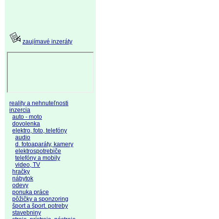
zaujímavé inzeráty
reality a nehnuteľnosti
inzercia
auto - moto
dovolenka
elektro, foto, telefóny
audio
d. fotoaparáty, kamery
elektrospotrebiče
telefóny a mobily
video, TV
hračky
nábytok
odevy
ponuka práce
pôžičky a sponzoring
šport a šport. potreby
stavebniny