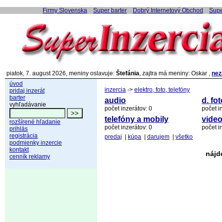
Firmy Slovenska
Super barter
Dobrý Internetový Obchod
Supe
piatok, 7. august 2026, meniny oslavuje:
Štefánia
, zajtra má meniny: Oskar ,
nez
úvod
inzercia
->
elektro, foto, telefóny
pridaj inzerát
barter
audio
d. fo
vyhľadávanie
počet inzerátov: 0
počet i
telefóny a mobily
video
rozšírené hľadanie
počet inzerátov: 0
počet i
prihlás
registrácia
predaj
|
kúpa
|
darujem
|
všetko
podmienky inzercie
kontakt
nájd
cenník reklamy