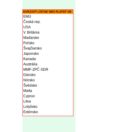
KURZOVÝ LÍSTOK NBS PLATNÝ OD
EMÚ
Česká rep.
USA
V. Británia
Maďarsko
Poľsko
Švajčiarsko
Japonsko
Kanada
Austrália
MMF-ZPČ-SDR
Dánsko
Nórsko
Švédsko
Malta
Cyprus
Litva
Lotyšsko
Estónsko