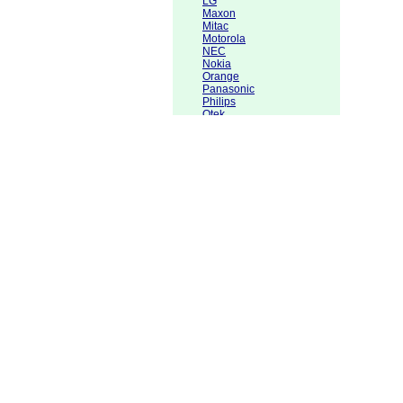
LG
Maxon
Mitac
Motorola
NEC
Nokia
Orange
Panasonic
Philips
Qtek
Sagem
Sagem
Samsung
Sanyo
Sendo
Sewon
Siemens
Sony
Sony Ericsson
Telit
Trium
TTPCom
Vertu
VK Mobile
˙... ostatné
záznamníky
video, TV
hračky
nábytok
odevy
ponuka práce
pôžičky a sponzoring