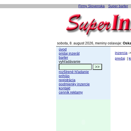
Firmy Slovenska
Super barter
sobota, 8. august 2026, meniny oslavuje:
Oska
úvod
inzercia
-
pridaj inzerát
barter
predaj
|
k
vyhľadávanie
rozšírené hľadanie
prihlás
registrácia
podmienky inzercie
kontakt
cenník reklamy