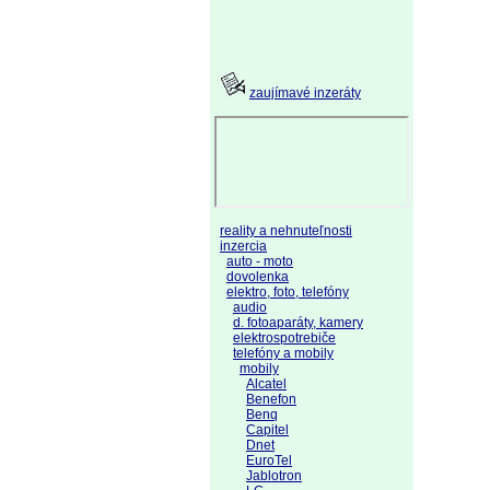
zaujímavé inzeráty
reality a nehnuteľnosti
inzercia
auto - moto
dovolenka
elektro, foto, telefóny
audio
d. fotoaparáty, kamery
elektrospotrebiče
telefóny a mobily
mobily
Alcatel
Benefon
Benq
Capitel
Dnet
EuroTel
Jablotron