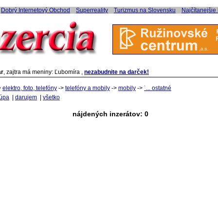
Dobrý Internetový Obchod
Superreality
Turizmus na Slovensku
Najčítanejšie
r
, zajtra má meniny: Ľubomíra ,
nezabudnite na darček!
>
elektro, foto, telefóny
->
telefóny a mobily
->
mobily
->
˙... ostatné
úpa
|
darujem
|
všetko
nájdených inzerátov: 0