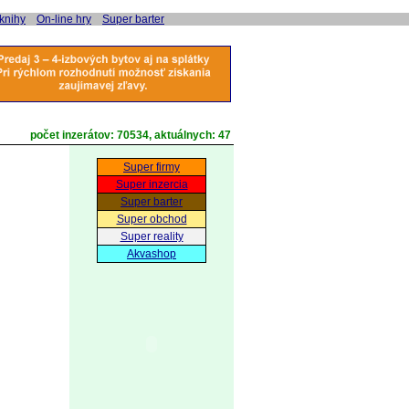
 knihy
On-line hry
Super barter
počet inzerátov:
70534
, aktuálnych:
47
Super firmy
Super inzercia
Super barter
Super obchod
Super reality
Akvashop