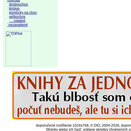
zvieratá
drobnochov
krmivo
pomôcky na chov
veľkochov
˙... ostatné
˙nezaradené
doporučené rozlíšenie 1024x768, © DIO, 2004-2026, doporuč
Stránky alebo ich časť, vrátane skriptov chránených 