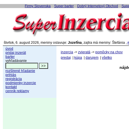
Firmy Slovenska
Super barter
Dobrý Internetový Obchod
Supe
štvrtok, 6. august 2026, meniny oslavuje:
Jozefína
, zajtra má meniny: Štefánia ,
úvod
inzercia
->
zvieratá
->
pomôcky na chov
pridaj inzerát
barter
predaj
|
kúpa
|
darujem
|
všetko
vyhľadávanie
nájd
rozšírené hľadanie
prihlás
registrácia
podmienky inzercie
kontakt
cenník reklamy