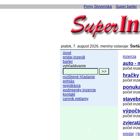
Firmy Slovenska
Super barter
piatok, 7. august 2026, meniny oslavuje:
Štefá
úvod
inzercia
pridaj inzerát
barter
auto - 
vyhľadávanie
počet inze
hračky
rozšírené hľadanie
počet inze
prihlás
registrácia
ponuka
podmienky inzercie
počet inze
kontakt
staveb
cenník reklamy
počet inze
výpočt
počet inze
zvierat
počet inze
predaj
|
k