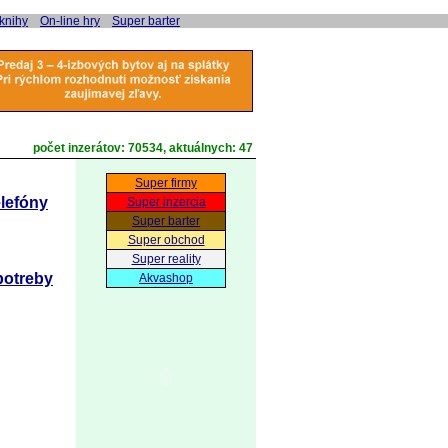
 knihy
On-line hry
Super barter
počet inzerátov:
70534
, aktuálnych:
47
Super firmy
elefóny
Super inzercia
Super barter
Super obchod
Super reality
 potreby
Akvashop