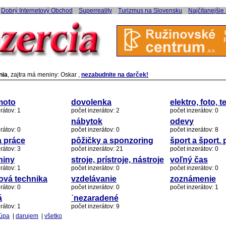
Dobrý Internetový Obchod
Superreality
Turizmus na Slovensku
Najčítanejšie
nia
, zajtra má meniny: Oskar ,
nezabudnite na darček!
moto
dovolenka
elektro, foto, t
rátov: 1
počet inzerátov: 2
počet inzerátov: 0
nábytok
odevy
rátov: 0
počet inzerátov: 0
počet inzerátov: 8
 práce
pôžičky a sponzoring
šport a šport.
rátov: 3
počet inzerátov: 21
počet inzerátov: 0
niny
stroje, prístroje, nástroje
voľný čas
rátov: 1
počet inzerátov: 0
počet inzerátov: 0
ová technika
vzdelávanie
zoznámenie
rátov: 0
počet inzerátov: 0
počet inzerátov: 1
á
˙nezaradené
rátov: 1
počet inzerátov: 9
úpa
|
darujem
|
všetko