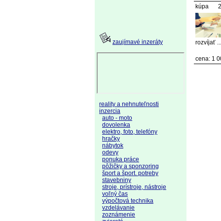
kúpa
2
zaujímavé inzeráty
rozvíjať ..
cena: 1 
reality a nehnuteľnosti
inzercia
auto - moto
dovolenka
elektro, foto, telefóny
hračky
nábytok
odevy
ponuka práce
pôžičky a sponzoring
šport a šport. potreby
stavebniny
stroje, prístroje, nástroje
voľný čas
výpočtová technika
vzdelávanie
zoznámenie