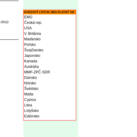
KURZOVÝ LÍSTOK NBS PLATNÝ OD
EMÚ
 chcú
Česká rep.
USA
V. Británia
Maďarsko
Poľsko
Švajčiarsko
Japonsko
Kanada
Austrália
MMF-ZPČ-SDR
Dánsko
Nórsko
Švédsko
Malta
Cyprus
Litva
Lotyšsko
Estónsko