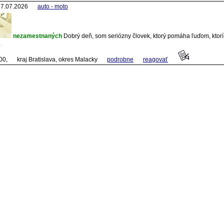
7.07.2026
auto - moto
nezamestnaných
Dobrý deň, som seriózny človek, ktorý pomáha ľuďom, ktorí
.
000,
kraj Bratislava, okres Malacky
podrobne
reagovať