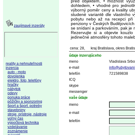
před objektem, • možnost využ
dohledem, • vhodné pro jednotliv
výborný poměr ceny a kvality uby
studené variantě dle vlastního v
pobytu nebo až na recepci při 
penziony v Českých Budějovicích
zaujímavé inzeráty
se snídaní a parkováním, pak je 
Rezervujte si a objevte kouzlo 
jedinečné atmosféry tohoto male
cena: 28,
kraj Bratislava, okres Bratis
údaje inzerujúceho
meno
Vladislava Srb
reality a nehnuteľnosti
e-mail
info@ubytovani
inzercia
auto - moto
telefón
721589838
dovolenka
ICQ
elektro, foto, telefóny
hračky
skype
nábytok
messenger
odevy
ponuka práce
vaše údaje
pôžičky a sponzoring
meno
šport a šport. potreby
stavebniny
e-mail
stroje, prístroje, nástroje
voľný čas
telefón
výpočtová technika
vzdelávanie
zoznámenie