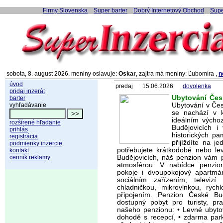
Firmy Slovenska
Super barter
Dobrý Internetový Obchod
Supe
sobota, 8. august 2026, meniny oslavuje:
Oskar
, zajtra má meniny: Ľubomíra ,
n
úvod
predaj
15.06.2026
dovolenka
pridaj inzerát
Ubytování Čes
barter
vyhľadávanie
Ubytování v Čes
se nachází v k
ideálním vých
rozšírené hľadanie
Budějovicích i
prihlás
historických pa
registrácia
přijíždíte na 
podmienky inzercie
potřebujete krátkodobé nebo l
kontakt
cenník reklamy
Budějovicích, náš penzion vám 
atmosférou. V nabídce penzion
pokoje i dvoupokojový apartmá
sociálním zařízením, televizí
chladničkou, mikrovlnkou, rych
připojením. Penzion České Bu
dostupný pobyt pro turisty, pr
našeho penzionu: • Levné ubyt
dohodě s recepcí, • zdarma par