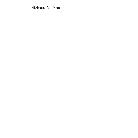
Nízkoúročené pů...